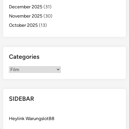
t
i
December 2025
(31)
b
November 2025
(30)
T
October 2025
(13)
o
n
t
o
n
Categories
!
Categories
SIDEBAR
Heylink Warungslot88