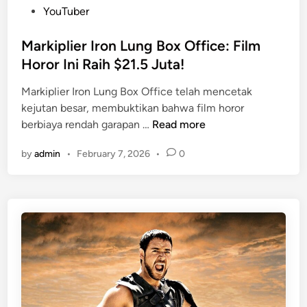
I
t
YouTuber
d
n
e
a
i
d
Markiplier Iron Lung Box Office: Film
M
i
Horor Ini Raih $21.5 Juta!
M
n
O
Markiplier Iron Lung Box Office telah mencetak
R
kejutan besar, membuktikan bahwa film horor
P
M
berbiaya rendah garapan …
Read more
G
a
y
by
admin
•
February 7, 2026
•
0
r
a
k
n
i
g
p
T
l
a
i
k
e
P
r
e
I
r
r