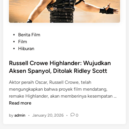
n
o
a
n
h
L
P
u
a
n
P
Berita Film
d
g
o
Film
a
B
s
Hiburan
m
o
t
x
e
Russell Crowe Highlander: Wujudkan
O
d
Aksen Spanyol, Ditolak Ridley Scott
f
i
f
Aktor peraih Oscar, Russell Crowe, telah
n
i
mengungkapkan bahwa proyek film mendatang,
R
c
remake Highlander, akan memberinya kesempatan …
u
e
Read more
s
:
by
admin
•
January 20, 2026
•
0
s
F
e
i