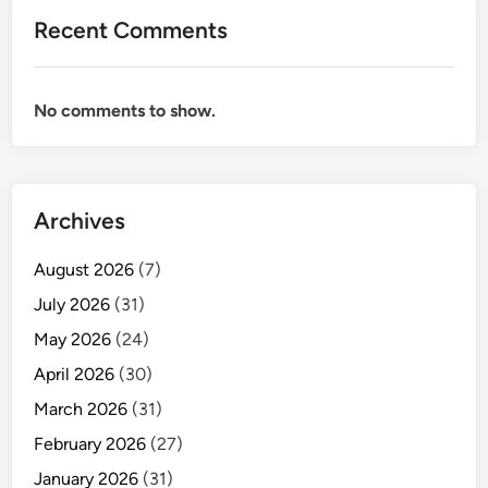
u
,
Recent Comments
:
D
1
i
0
t
No comments to show.
+
o
F
l
i
a
l
k
Archives
m
R
&
i
August 2026
(7)
S
d
e
July 2026
(31)
l
r
e
May 2026
(24)
i
y
April 2026
(30)
a
S
l
March 2026
(31)
c
W
o
February 2026
(27)
a
t
January 2026
(31)
j