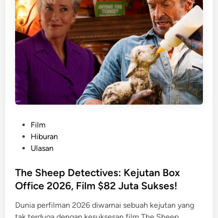
C
l
o
u
d
G
a
m
i
n
P
Film
g
o
Hiburan
:
s
Ulasan
B
t
i
e
The Sheep Detectives: Kejutan Box
s
d
Office 2026, Film $82 Juta Sukses!
a
i
k
Dunia perfilman 2026 diwarnai sebuah kejutan yang
n
a
tak terduga dengan kesuksesan film The Sheep