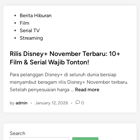
l
l
l
m
P
Berita Hiburan
C
H
o
Film
r
o
s
Serial TV
o
r
t
Streaming
w
o
e
e
r
d
Rilis Disney+ November Terbaru: 10+
H
I
i
Film & Serial Wajib Tonton!
i
n
n
g
i
Para pelanggan Disney+ di seluruh dunia bersiap
h
R
menyambut beragam rilis Disney+ November terbaru.
l
a
R
Setelah penyesuaian harga …
Read more
a
i
i
n
h
by
admin
•
January 12, 2026
•
0
l
d
$
i
e
2
s
r
1
D
:
.
Search
i
W
5