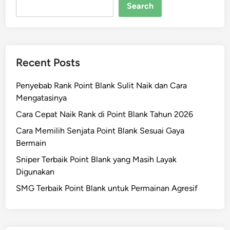
s
Search
u
J
n
j
u
e
u
t
y
d
a
+
k
!
Recent Posts
N
a
o
n
Penyebab Rank Point Blank Sulit Naik dan Cara
v
A
Mengatasinya
e
k
m
Cara Cepat Naik Rank di Point Blank Tahun 2026
s
b
e
Cara Memilih Senjata Point Blank Sesuai Gaya
e
n
Bermain
r
S
Sniper Terbaik Point Blank yang Masih Layak
T
p
Digunakan
e
a
r
SMG Terbaik Point Blank untuk Permainan Agresif
n
b
y
a
o
r
l