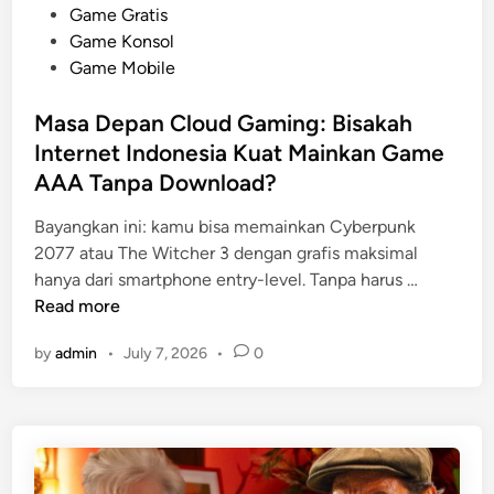
o
Game Gratis
s
Game Konsol
t
Game Mobile
e
d
Masa Depan Cloud Gaming: Bisakah
i
Internet Indonesia Kuat Mainkan Game
n
AAA Tanpa Download?
Bayangkan ini: kamu bisa memainkan Cyberpunk
2077 atau The Witcher 3 dengan grafis maksimal
M
hanya dari smartphone entry-level. Tanpa harus …
a
Read more
s
by
admin
•
July 7, 2026
•
0
a
D
e
p
a
n