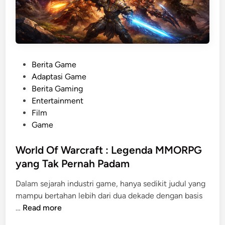
L
K
e
a
n
r
g
a
k
k
P
Berita Game
a
t
o
Adaptasi Game
p
e
s
Berita Gaming
:
r
t
Entertainment
W
T
e
Film
a
e
d
Game
j
r
i
i
u
n
World Of Warcraft : Legenda MMORPG
b
n
yang Tak Pernah Padam
T
g
a
k
Dalam sejarah industri game, hanya sedikit judul yang
h
a
mampu bertahan lebih dari dua dekade dengan basis
u
p
W
…
Read more
F
!
o
i