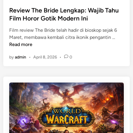
t
N
z
e
Review The Bride Lengkap: Wajib Tahu
o
e
d
Film Horor Gotik Modern Ini
l
H
i
a
a
Film review The Bride telah hadir di bioskop sejak 6
n
n
d
R
Maret, membawa kembali citra ikonik pengantin …
:
i
e
Read more
D
r
v
a
?
by
admin
•
April 8, 2026
•
0
i
f
e
t
w
a
T
r
h
P
e
e
B
m
r
a
i
i
d
n
e
&