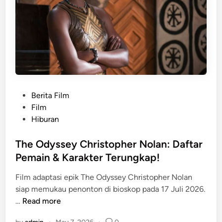
a
2
n
r
6
p
t
,
a
I
F
D
I
i
o
:
l
w
W
m
n
i
$
l
P
Berita Film
n
8
o
o
Film
t
2
a
s
Hiburan
e
J
d
t
r
u
?
e
The Odyssey Christopher Nolan: Daftar
G
t
d
Pemain & Karakter Terungkap!
o
a
i
t
S
Film adaptasi epik The Odyssey Christopher Nolan
n
h
u
siap memukau penonton di bioskop pada 17 Juli 2026.
a
k
T
…
Read more
m
s
h
T
e