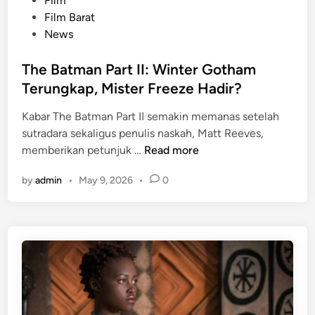
Film
:
u
o
Film Barat
K
a
s
News
e
t
t
j
M
e
The Batman Part II: Winter Gotham
u
a
d
Terungkap, Mister Freeze Hadir?
t
i
i
a
n
Kabar The Batman Part II semakin memanas setelah
n
n
k
sutradara sekaligus penulis naskah, Matt Reeves,
B
a
T
memberikan petunjuk …
Read more
o
n
h
x
G
by
admin
•
May 9, 2026
•
0
e
O
a
B
f
m
a
f
e
t
i
A
m
c
A
a
e
A
n
2
T
P
0
a