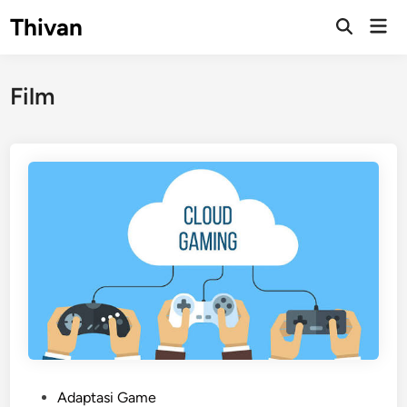
Skip
Thivan
Mai
to
Open
Men
Search
content
Film
P
Adaptasi Game