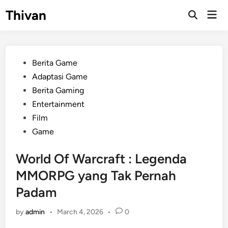
Skip
Thivan
Mai
to
Open
Men
Search
content
Posted
Berita Game
in
Adaptasi Game
Berita Gaming
Entertainment
Film
Game
World Of Warcraft : Legenda
MMORPG yang Tak Pernah
Padam
by
admin
•
March 4, 2026
•
0