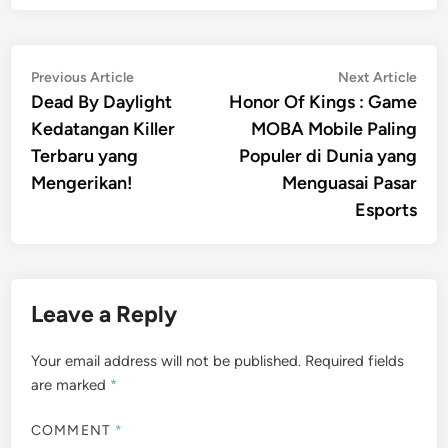
Post
Previous
Nex
Previous Article
Next Article
article:
artic
Dead By Daylight
Honor Of Kings : Game
navigation
Kedatangan Killer
MOBA Mobile Paling
Terbaru yang
Populer di Dunia yang
Mengerikan!
Menguasai Pasar
Esports
Leave a Reply
Your email address will not be published.
Required fields
are marked
*
COMMENT
*