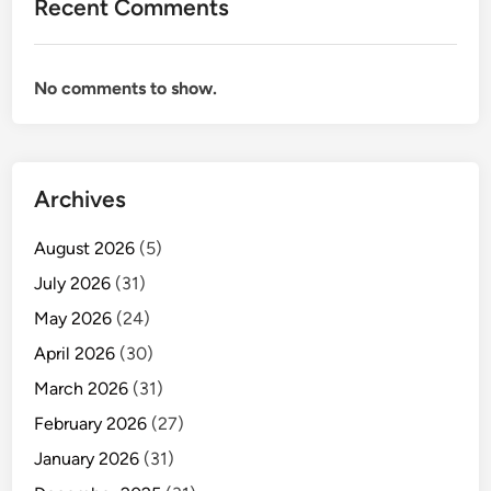
Recent Comments
T
e
r
No comments to show.
u
n
g
k
Archives
a
p
August 2026
(5)
,
M
July 2026
(31)
i
May 2026
(24)
s
April 2026
(30)
t
e
March 2026
(31)
r
February 2026
(27)
F
January 2026
(31)
r