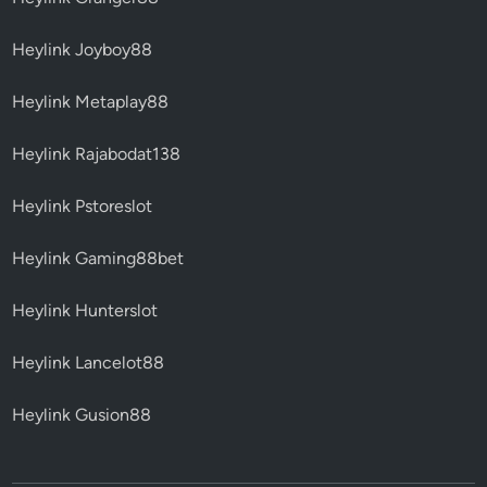
Heylink Joyboy88
Heylink Metaplay88
Heylink Rajabodat138
Heylink Pstoreslot
Heylink Gaming88bet
Heylink Hunterslot
Heylink Lancelot88
Heylink Gusion88