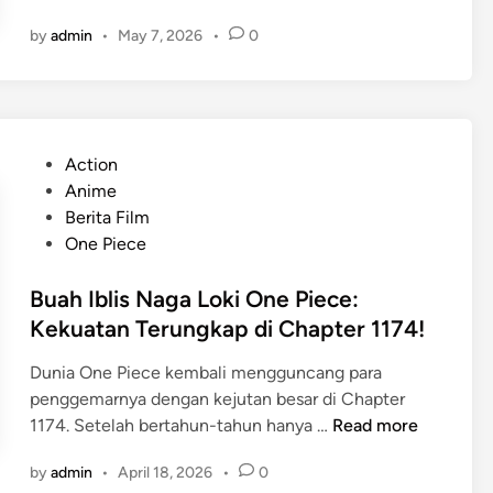
h
by
admin
•
May 7, 2026
•
0
e
O
d
y
s
P
Action
s
o
Anime
e
s
Berita Film
y
t
One Piece
C
e
h
d
Buah Iblis Naga Loki One Piece:
r
i
Kekuatan Terungkap di Chapter 1174!
i
n
s
Dunia One Piece kembali mengguncang para
t
penggemarnya dengan kejutan besar di Chapter
o
B
1174. Setelah bertahun-tahun hanya …
Read more
p
u
h
by
admin
•
April 18, 2026
•
0
a
e