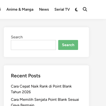
Switch
i
Anime & Manga
News
Serial TV
Open
to
Search
dark
mode
Search
Search
Recent Posts
Cara Cepat Naik Rank di Point Blank
Tahun 2026
Cara Memilih Senjata Point Blank Sesuai
Gaya Bermain