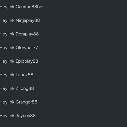
t
Heylink Gaming88bet
e
R
Heylink Ninjaplay88
e
s
Heylink Doraplay88
m
i
Heylink Glorybet77
A
n
Heylink Epicplay88
d
y
Heylink Lunox88
M
u
Heylink Zilong88
s
c
Heylink Granger88
h
i
Heylink Joyboy88
e
t