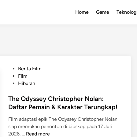
Home
Game
Teknolog
P
Berita Film
o
Film
s
Hiburan
t
e
The Odyssey Christopher Nolan:
d
Daftar Pemain & Karakter Terungkap!
i
Film adaptasi epik The Odyssey Christopher Nolan
n
siap memukau penonton di bioskop pada 17 Juli
T
2026. …
Read more