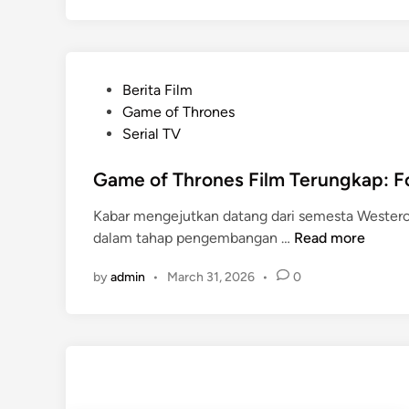
P
Berita Film
o
Game of Thrones
s
Serial TV
t
e
Game of Thrones Film Terungkap: Fo
d
Kabar mengejutkan datang dari semesta Westero
i
G
dalam tahap pengembangan …
Read more
n
a
by
admin
•
March 31, 2026
•
0
m
e
o
f
T
h