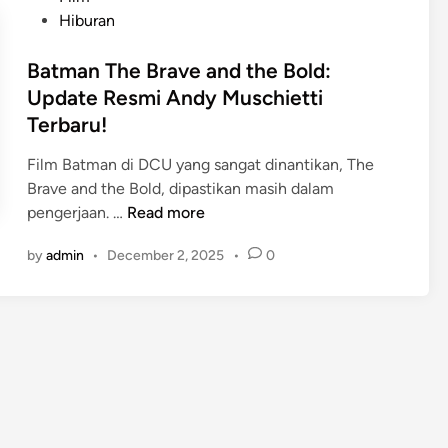
n
e
s
Hiburan
&
c
t
K
e
e
Batman The Brave and the Bold:
a
:
d
Update Resmi Andy Muschietti
r
K
i
Terbaru!
a
e
n
k
k
Film Batman di DCU yang sangat dinantikan, The
t
u
Brave and the Bold, dipastikan masih dalam
e
a
B
pengerjaan. …
Read more
r
t
a
T
by
admin
•
December 2, 2025
•
0
a
t
e
n
m
r
T
a
u
e
n
n
r
T
g
u
h
k
n
e
a
g
B
p