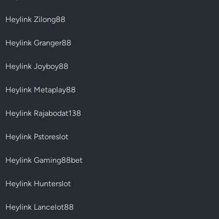
Heylink Zilong88
Heylink Granger88
Heylink Joyboy88
Heylink Metaplay88
Heylink Rajabodat138
Heylink Pstoreslot
Heylink Gaming88bet
Heylink Hunterslot
Heylink Lancelot88