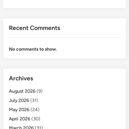
a
n
r
I
u
,
:
S
Recent Comments
1
i
0
P
+
e
No comments to show.
F
n
i
a
l
k
m
l
Archives
&
u
S
k
August 2026
(9)
e
r
July 2026
(31)
i
May 2026
(24)
a
April 2026
(30)
l
W
March 2026
(31)