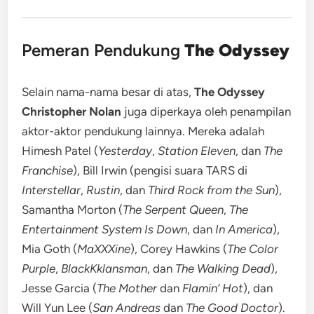
Pemeran Pendukung
The Odyssey
Selain nama-nama besar di atas,
The Odyssey
Christopher Nolan
juga diperkaya oleh penampilan
aktor-aktor pendukung lainnya. Mereka adalah
Himesh Patel (
Yesterday
,
Station Eleven
, dan
The
Franchise
), Bill Irwin (pengisi suara TARS di
Interstellar
,
Rustin
, dan
Third Rock from the Sun
),
Samantha Morton (
The Serpent Queen
,
The
Entertainment System Is Down
, dan
In America
),
Mia Goth (
MaXXXine
), Corey Hawkins (
The Color
Purple
,
BlackKklansman
, dan
The Walking Dead
),
Jesse Garcia (
The Mother
dan
Flamin’ Hot
), dan
Will Yun Lee (
San Andreas
dan
The Good Doctor
).