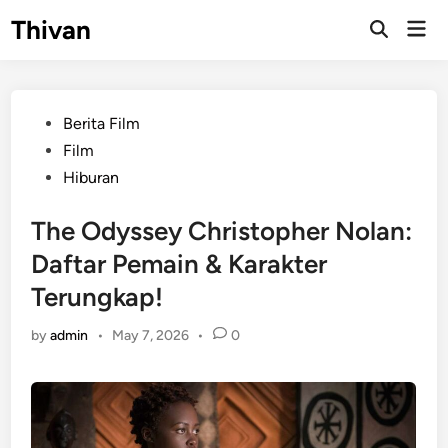
Skip
Thivan
Mai
to
Open
Men
Search
content
Posted
Berita Film
in
Film
Hiburan
The Odyssey Christopher Nolan:
Daftar Pemain & Karakter
Terungkap!
by
admin
•
May 7, 2026
•
0