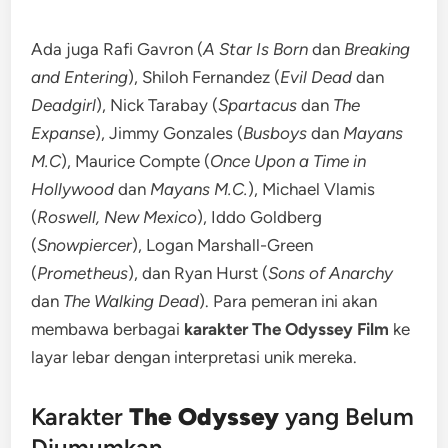
Ada juga Rafi Gavron (
A Star Is Born
dan
Breaking
and Entering
), Shiloh Fernandez (
Evil Dead
dan
Deadgirl
), Nick Tarabay (
Spartacus
dan
The
Expanse
), Jimmy Gonzales (
Busboys
dan
Mayans
M.C
), Maurice Compte (
Once Upon a Time in
Hollywood
dan
Mayans M.C.
), Michael Vlamis
(
Roswell, New Mexico
), Iddo Goldberg
(
Snowpiercer
), Logan Marshall-Green
(
Prometheus
), dan Ryan Hurst (
Sons of Anarchy
dan
The Walking Dead
). Para pemeran ini akan
membawa berbagai
karakter The Odyssey Film
ke
layar lebar dengan interpretasi unik mereka.
Karakter
The Odyssey
yang Belum
Diumumkan