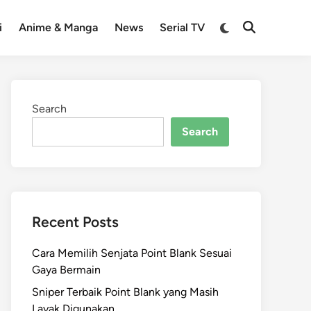
Switch
i
Anime & Manga
News
Serial TV
Open
to
Search
dark
mode
Search
Search
Recent Posts
Cara Memilih Senjata Point Blank Sesuai
Gaya Bermain
Sniper Terbaik Point Blank yang Masih
Layak Digunakan