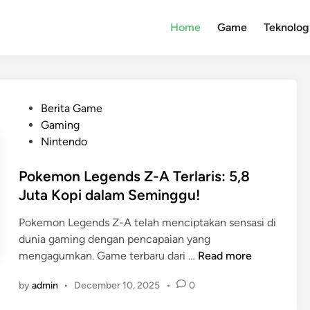
Home
Game
Teknolog
P
Berita Game
o
Gaming
s
Nintendo
t
e
Pokemon Legends Z-A Terlaris: 5,8
d
Juta Kopi dalam Seminggu!
i
Pokemon Legends Z-A telah menciptakan sensasi di
n
dunia gaming dengan pencapaian yang
P
mengagumkan. Game terbaru dari …
Read more
o
by
admin
•
December 10, 2025
•
0
k
e