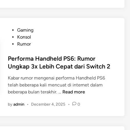
s
t
y
c
l
l
a
e
i
S
f
n
P
Gaming
e
i
e
o
Konsol
r
e
s
s
Rumor
v
l
S
t
e
d
e
e
Performa Handheld PS6: Rumor
r
6
k
d
Ungkap 3x Lebih Cepat dari Switch 2
S
:
a
i
l
W
r
Kabar rumor mengenai performa Handheld PS6
n
a
a
a
telah beberapa kali mencuat di internet dalam
m
j
n
P
beberapa bulan terakhir. …
Read more
O
i
g
e
k
b
!
by
admin
•
December 4, 2025
•
0
r
t
D
f
o
r
o
b
o
r
e
p