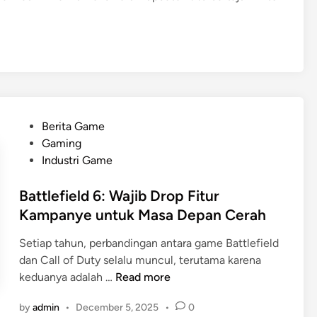
u
a
i
e
h
l
l
a
G
n
a
B
m
a
e
r
I
u
P
Berita Game
m
T
o
Gaming
m
e
s
Industri Game
e
r
t
r
u
e
Battlefield 6: Wajib Drop Fitur
s
n
d
Kampanye untuk Masa Depan Cerah
i
g
i
v
k
Setiap tahun, perbandingan antara game Battlefield
n
e
a
dan Call of Duty selalu muncul, terutama karena
S
p
B
keduanya adalah …
Read more
t
P
a
o
by
admin
•
December 5, 2025
•
0
a
t
r