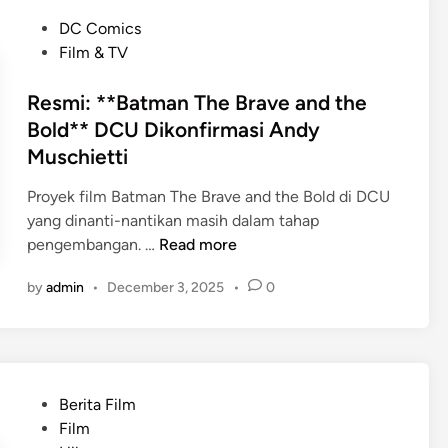
m
r
F
P
DC Comics
a
i
o
Film & TV
H
t
s
a
u
t
Resmi: **Batman The Brave and the
n
r
e
Bold** DCU Dikonfirmasi Andy
d
K
d
Muschietti
h
a
i
e
m
n
Proyek film Batman The Brave and the Bold di DCU
l
p
yang dinanti-nantikan masih dalam tahap
d
a
R
pengembangan. …
Read more
P
n
e
S
y
by
admin
•
December 3, 2025
•
0
s
6
e
m
:
u
i
R
n
:
u
t
*
m
P
Berita Film
u
*
o
o
Film
k
B
r