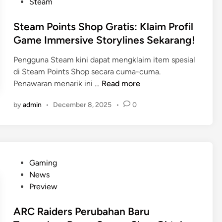
r
s
Steam
B
i
t
e
s
e
Steam Points Shop Gratis: Klaim Profil
n
:
d
Game Immersive Storylines Sekarang!
S
5
i
o
Pengguna Steam kini dapat mengklaim item spesial
,
n
l
di Steam Points Shop secara cuma-cuma.
8
o
S
Penawaran menarik ini …
Read more
J
:
t
u
A
by
admin
•
December 8, 2025
•
0
e
t
d
a
a
a
m
K
m
P
o
D
o
p
r
P
Gaming
i
i
i
o
News
n
d
v
s
Preview
t
a
e
t
s
l
r
e
ARC Raiders Perubahan Baru
S
a
U
d