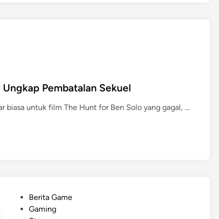
m
o
n
L
e
g
e
er Ungkap Pembatalan Sekuel
n
d
T
biasa untuk film The Hunt for Ben Solo yang gagal, …
s
h
Z
e
-
H
A
u
T
n
e
t
r
f
l
P
Berita Game
o
a
o
Gaming
r