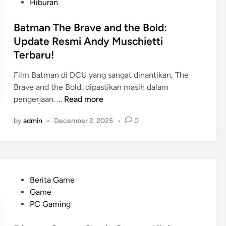
s
Hiburan
M
a
U
t
a
t
n
e
Batman The Brave and the Bold:
s
m
g
d
Update Resmi Andy Muschietti
a
a
k
i
D
Terbaru!
n
a
n
e
T
p
Film Batman di DCU yang sangat dinantikan, The
p
h
3
Brave and the Bold, dipastikan masih dalam
a
e
x
B
pengerjaan. …
Read more
n
B
L
a
C
r
e
by
admin
•
December 2, 2025
•
0
t
e
a
b
m
r
v
i
a
a
e
h
n
h
a
C
T
n
P
e
Berita Game
h
d
o
p
Game
e
t
s
a
PC Gaming
B
h
t
t
r
e