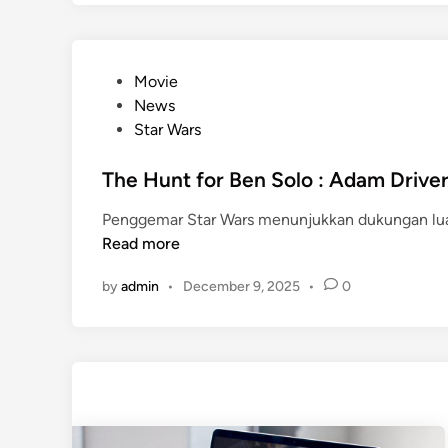
P
Movie
o
News
s
Star Wars
t
e
The Hunt for Ben Solo : Adam Driv
d
Penggemar Star Wars menunjukkan dukungan luar 
i
Read more
n
by
admin
•
December 9, 2025
•
0