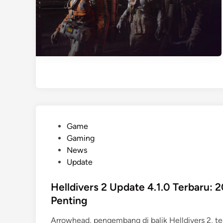
P
Game
o
Gaming
s
News
t
Update
e
d
Helldivers 2 Update 4.1.0 Terbaru:
i
Penting
n
Arrowhead, pengembang di balik Helldivers 2, tela