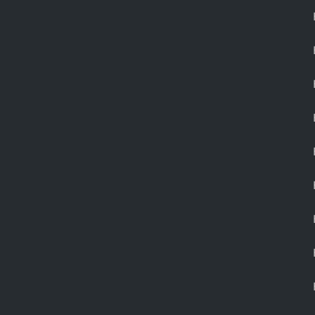
I
n
d
i
e
!