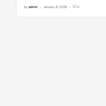
h
by
admin
•
January 8, 2026
•
0
e
C
r
a
z
y
H
y
p
e
r
-
D
u
n
g
e
o