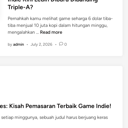
Triple-A?
Pernahkah kamu melihat game seharga 6 dolar tiba-
tiba menjual 10 juta kopi dalam hitungan minggu,
R
mengalahkan …
Read more
a
by
admin
•
July 2, 2026
•
0
h
a
s
i
a
V
i
r
a
s: Kisah Pemasaran Terbaik Game Indie!
l
:
m setiap minggunya, sebuah judul harus berjuang keras
M
e