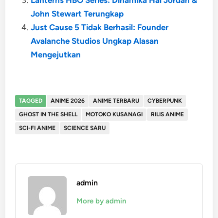
Lanterns HBO Series: Dinamika Hal Jordan &
John Stewart Terungkap
Just Cause 5 Tidak Berhasil: Founder
Avalanche Studios Ungkap Alasan
Mengejutkan
TAGGED
ANIME 2026
ANIME TERBARU
CYBERPUNK
GHOST IN THE SHELL
MOTOKO KUSANAGI
RILIS ANIME
SCI-FI ANIME
SCIENCE SARU
admin
More by admin