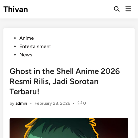
Skip
Thivan
Mai
to
Open
Men
Search
content
Posted
Anime
in
Entertainment
News
Ghost in the Shell Anime 2026
Resmi Rilis, Jadi Sorotan
Terbaru!
by
admin
•
February 28, 2026
•
0