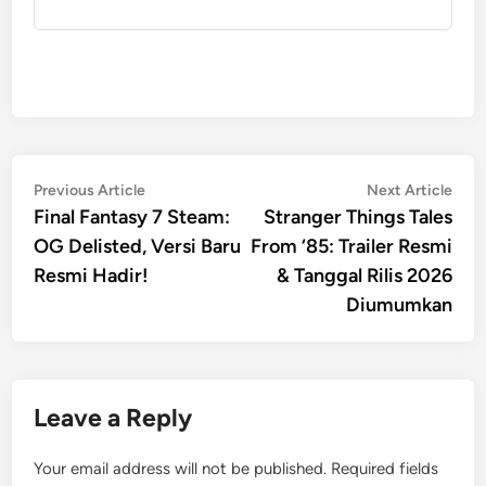
Post
Previous
Nex
Previous Article
Next Article
article:
artic
Final Fantasy 7 Steam:
Stranger Things Tales
navigation
OG Delisted, Versi Baru
From ‘85: Trailer Resmi
Resmi Hadir!
& Tanggal Rilis 2026
Diumumkan
Leave a Reply
Your email address will not be published.
Required fields