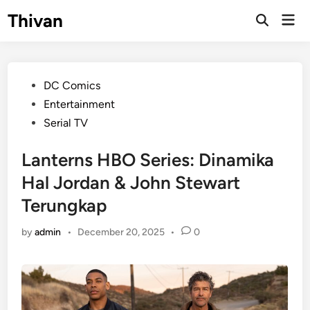
Skip
Thivan
Mai
to
Open
Men
Search
content
Posted
DC Comics
in
Entertainment
Serial TV
Lanterns HBO Series: Dinamika
Hal Jordan & John Stewart
Terungkap
by
admin
•
December 20, 2025
•
0