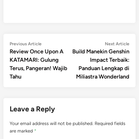
Post
Previous
Nex
Previous Article
Next Article
article:
artic
Review Once Upon A
Build Manekin Genshin
navigation
KATAMARI: Gulung
Impact Terbaik:
Terus, Pangeran! Wajib
Panduan Lengkap di
Tahu
Miliastra Wonderland
Leave a Reply
Your email address will not be published.
Required fields
are marked
*