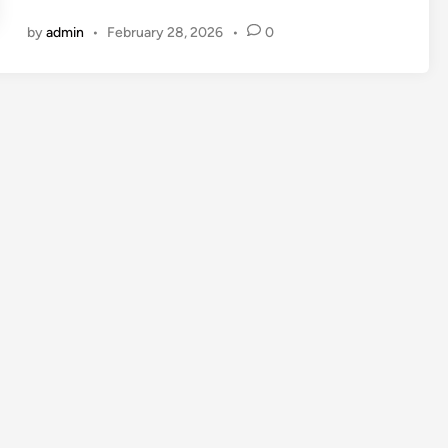
h
by
admin
•
February 28, 2026
•
0
o
s
t
i
n
t
h
e
S
h
e
l
l
A
n
i
m
e