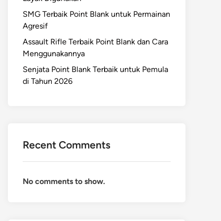
SMG Terbaik Point Blank untuk Permainan
Agresif
Assault Rifle Terbaik Point Blank dan Cara
Menggunakannya
Senjata Point Blank Terbaik untuk Pemula
di Tahun 2026
Recent Comments
No comments to show.