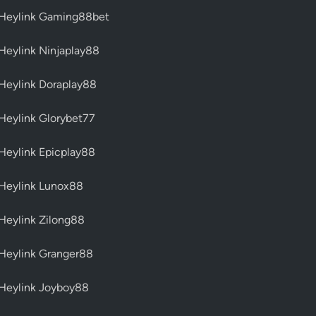
Heylink Gaming88bet
Heylink Ninjaplay88
Heylink Doraplay88
Heylink Glorybet77
Heylink Epicplay88
Heylink Lunox88
Heylink Zilong88
Heylink Granger88
Heylink Joyboy88