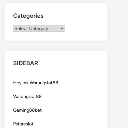
Categories
Categories
SIDEBAR
Heylink Warungslot88
Warungslot88
Gaming88bet
Pstoreslot