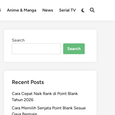
Switch
i
Anime & Manga
News
Serial TV
Open
to
Search
dark
mode
Search
Search
Recent Posts
Cara Cepat Naik Rank di Point Blank
Tahun 2026
Cara Memilih Senjata Point Blank Sesuai
Gaya Bermain