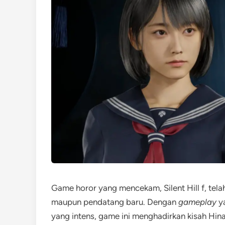
Game horor yang mencekam, Silent Hill f, tela
maupun pendatang baru. Dengan
gameplay
ya
yang intens, game ini menghadirkan kisah Hina