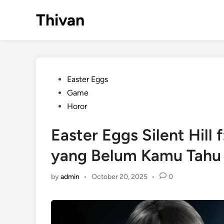
Skip
Thivan
to
content
Posted
Easter Eggs
in
Game
Horor
Easter Eggs Silent Hill
yang Belum Kamu Tahu
by
admin
•
October 20, 2025
•
0