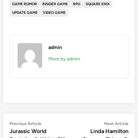
GAME RUMOR
INSIDER GAME
RPG
SQUARE ENIX
UPDATE GAME
VIDEO GAME
admin
More by admin
Post
Previous
Nex
Previous Article
Next Article
article:
artic
Jurassic World
Linda Hamilton
navigation