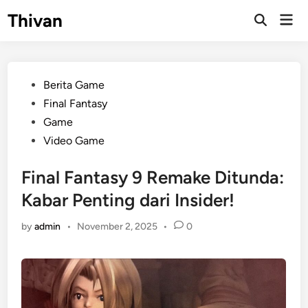
Skip
Thivan
Mai
to
Open
Men
Search
content
Posted
Berita Game
in
Final Fantasy
Game
Video Game
Final Fantasy 9 Remake Ditunda:
Kabar Penting dari Insider!
by
admin
•
November 2, 2025
•
0