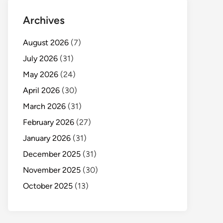
Archives
August 2026
(7)
July 2026
(31)
May 2026
(24)
April 2026
(30)
March 2026
(31)
February 2026
(27)
January 2026
(31)
December 2025
(31)
November 2025
(30)
October 2025
(13)