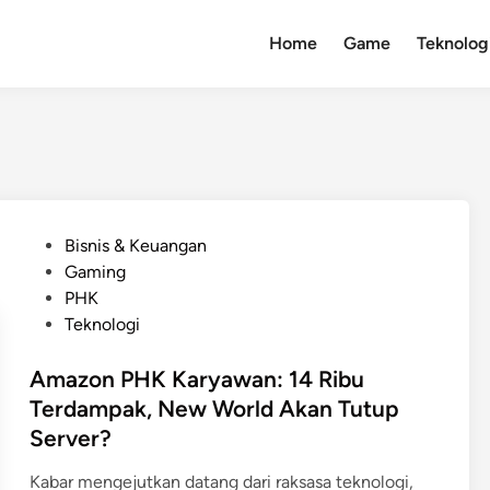
Home
Game
Teknolog
P
Bisnis & Keuangan
o
Gaming
s
PHK
t
Teknologi
e
d
Amazon PHK Karyawan: 14 Ribu
i
Terdampak, New World Akan Tutup
n
Server?
Kabar mengejutkan datang dari raksasa teknologi,