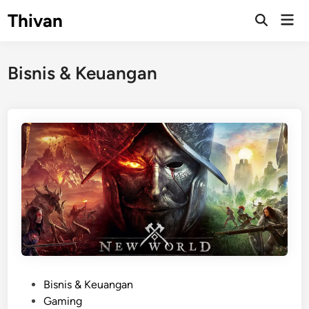
Skip
Thivan
Mai
to
Open
Men
Search
content
Bisnis & Keuangan
P
Bisnis & Keuangan
o
Gaming