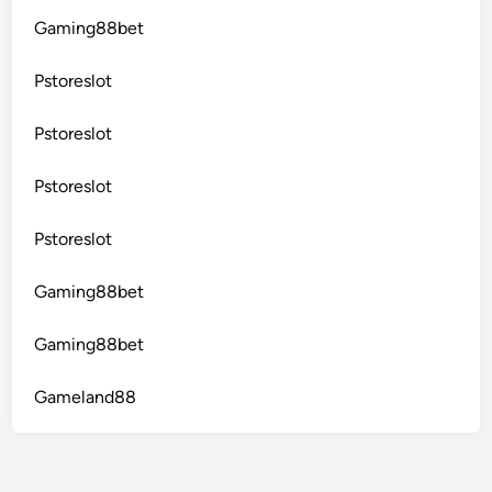
Gaming88bet
Pstoreslot
Pstoreslot
Pstoreslot
Pstoreslot
Gaming88bet
Gaming88bet
Gameland88