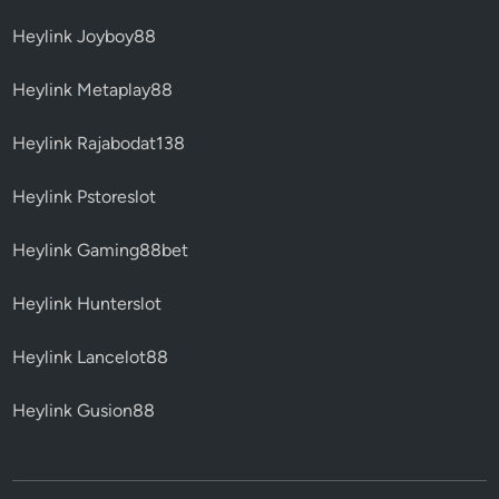
Heylink Joyboy88
Heylink Metaplay88
Heylink Rajabodat138
Heylink Pstoreslot
Heylink Gaming88bet
Heylink Hunterslot
Heylink Lancelot88
Heylink Gusion88