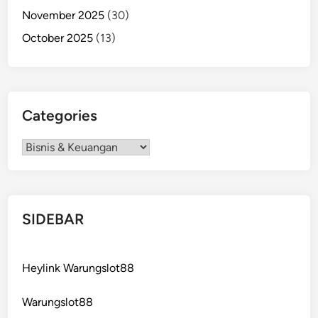
u
November 2025
(30)
t
October 2025
(13)
u
p
S
e
r
Categories
v
e
Categories
r
?
SIDEBAR
Heylink Warungslot88
Warungslot88