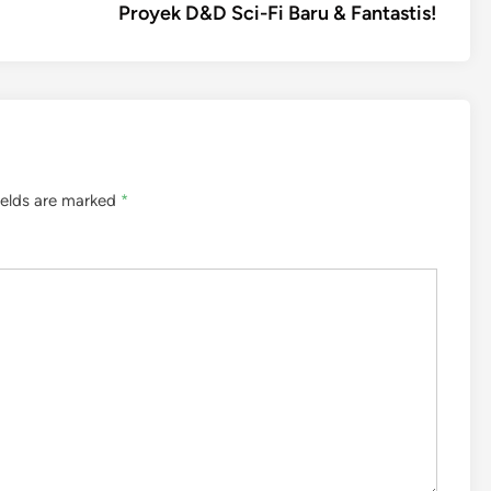
Proyek D&D Sci-Fi Baru & Fantastis!
ields are marked
*