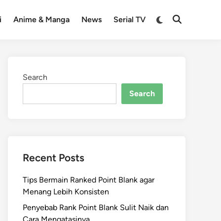
Switch
i
Anime & Manga
News
Serial TV
Open
to
Search
dark
mode
Search
Search
Recent Posts
Tips Bermain Ranked Point Blank agar
Menang Lebih Konsisten
Penyebab Rank Point Blank Sulit Naik dan
Cara Mengatasinya