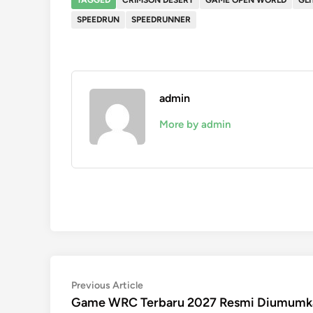
SPEEDRUN
SPEEDRUNNER
admin
More by admin
Post
Previous
Previous Article
article:
Game WRC Terbaru 2027 Resmi Diumumk
navigation