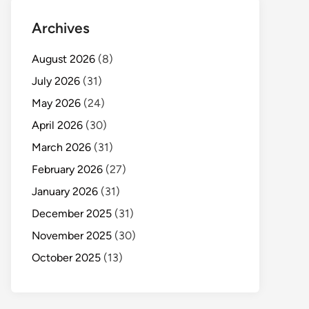
Archives
August 2026
(8)
July 2026
(31)
May 2026
(24)
April 2026
(30)
March 2026
(31)
February 2026
(27)
January 2026
(31)
December 2025
(31)
November 2025
(30)
October 2025
(13)