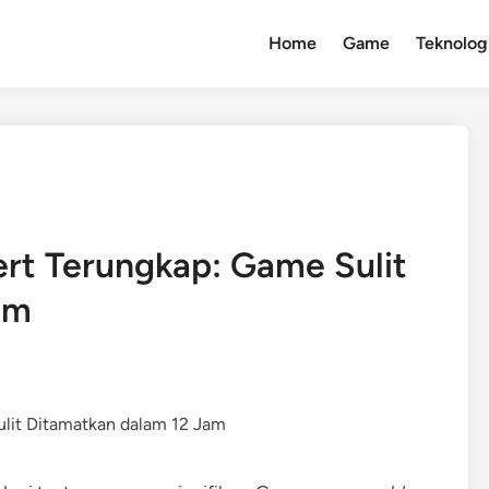
Home
Game
Teknolog
rt Terungkap: Game Sulit
am