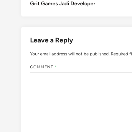
Grit Games Jadi Developer
Leave a Reply
Your email address will not be published.
Required f
COMMENT
*