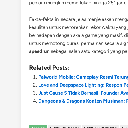
pemain mungkin memerlukan hingga 251 jam.
Fakta-fakta ini secara jelas menjelaskan men
kesulitan untuk menorehkan rekor waktu yang j
berhadapan dengan skala game yang masif, d
untuk memotong durasi permainan secara sign
speedrun
sebagai salah satu kategori yang p
Related Posts:
Palworld Mobile: Gameplay Resmi Teru
Love and Deepspace Lighting: Respon P
Just Cause 5 Tidak Berhasil: Founder A
Dungeons & Dragons Konten Musiman: R
TAGGED
CRIMSON DESERT
GAME OPEN WORLD
GL