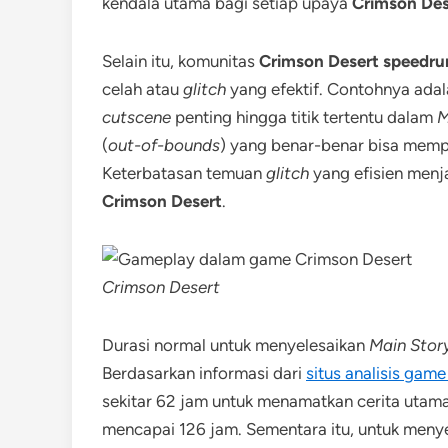
kendala utama bagi setiap upaya
Crimson Des
Selain itu, komunitas
Crimson Desert speedru
celah atau
glitch
yang efektif. Contohnya ada
cutscene
penting hingga titik tertentu dalam
M
(
out-of-bounds
) yang benar-benar bisa mempe
Keterbatasan temuan
glitch
yang efisien menj
Crimson Desert
.
Crimson Desert
Durasi normal untuk menyelesaikan
Main Stor
Berdasarkan informasi dari
situs analisis gam
sekitar 62 jam untuk menamatkan cerita utam
mencapai 126 jam. Sementara itu, untuk meny