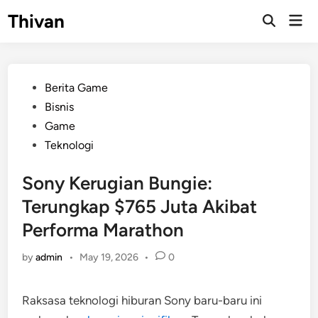
Skip
Thivan
Mai
to
Open
Men
Search
content
Posted
Berita Game
in
Bisnis
Game
Teknologi
Sony Kerugian Bungie:
Terungkap $765 Juta Akibat
Performa Marathon
by
admin
•
May 19, 2026
•
0
Raksasa teknologi hiburan Sony baru-baru ini