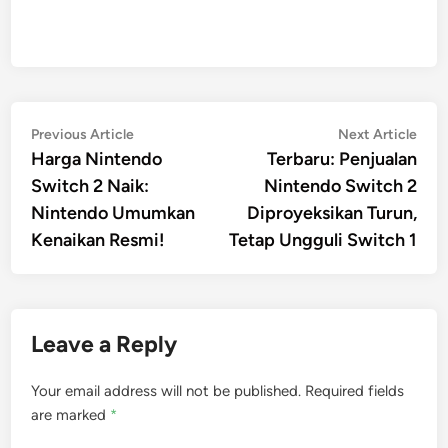
Post
Previous
Nex
Previous Article
Next Article
article:
artic
Harga Nintendo
Terbaru: Penjualan
navigation
Switch 2 Naik:
Nintendo Switch 2
Nintendo Umumkan
Diproyeksikan Turun,
Kenaikan Resmi!
Tetap Ungguli Switch 1
Leave a Reply
Your email address will not be published.
Required fields
are marked
*