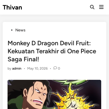
Skip
Thivan
Mai
to
Open
Men
Search
content
Posted
News
in
Monkey D Dragon Devil Fruit:
Kekuatan Terakhir di One Piece
Saga Final!
by
admin
•
May 10, 2026
•
0