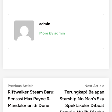
admin
More by admin
Post
Previous
Nex
Previous Article
Next Article
article:
artic
Riftwalker Steam Baru:
Terungkap! Balapan
navigation
Sensasi Max Payne &
Starship No Man’s Sky
Mandalorian di Dune
Spektakuler Dibuat