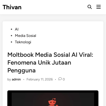
Skip
Thivan
Mai
to
Open
Men
Search
content
Posted
AI
in
Media Sosial
Teknologi
Moltbook Media Sosial AI Viral:
Fenomena Unik Jutaan
Pengguna
by
admin
•
February 11, 2026
•
0