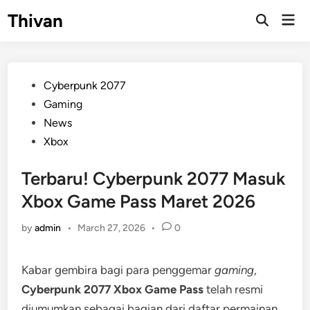
Skip
Thivan
Mai
to
Open
Men
Search
content
Posted
Cyberpunk 2077
in
Gaming
News
Xbox
Terbaru! Cyberpunk 2077 Masuk
Xbox Game Pass Maret 2026
by
admin
•
March 27, 2026
•
0
Kabar gembira bagi para penggemar
gaming
,
Cyberpunk 2077 Xbox Game Pass
telah resmi
diumumkan sebagai bagian dari daftar permainan