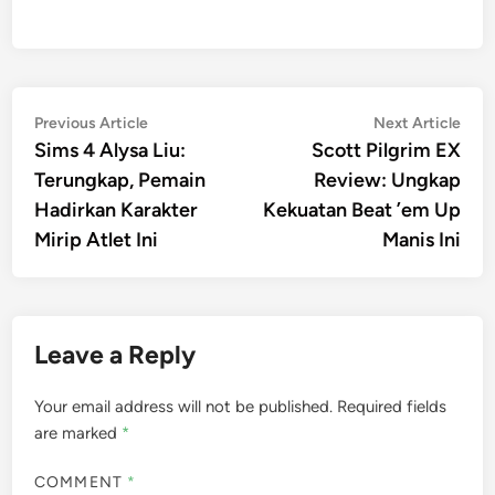
Post
Previous
Nex
Previous Article
Next Article
article:
artic
Sims 4 Alysa Liu:
Scott Pilgrim EX
navigation
Terungkap, Pemain
Review: Ungkap
Hadirkan Karakter
Kekuatan Beat ’em Up
Mirip Atlet Ini
Manis Ini
Leave a Reply
Your email address will not be published.
Required fields
are marked
*
COMMENT
*