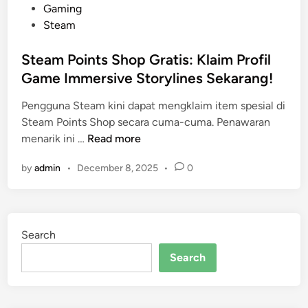
o
Gaming
s
Steam
t
e
Steam Points Shop Gratis: Klaim Profil
d
Game Immersive Storylines Sekarang!
i
Pengguna Steam kini dapat mengklaim item spesial di
n
Steam Points Shop secara cuma-cuma. Penawaran
S
menarik ini …
Read more
t
by
admin
•
December 8, 2025
•
0
e
a
m
P
Search
o
i
Search
n
t
s