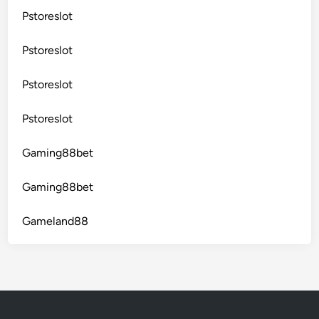
Pstoreslot
Pstoreslot
Pstoreslot
Pstoreslot
Gaming88bet
Gaming88bet
Gameland88