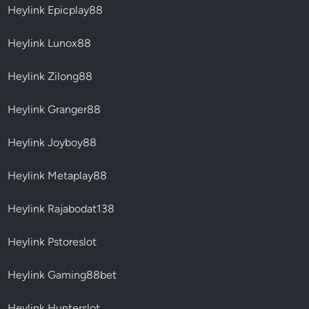
Heylink Epicplay88
Heylink Lunox88
Heylink Zilong88
Heylink Granger88
Heylink Joyboy88
Heylink Metaplay88
Heylink Rajabodat138
Heylink Pstoreslot
Heylink Gaming88bet
Heylink Hunterslot