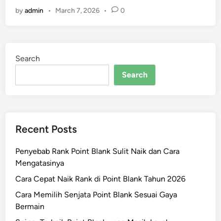
r
by
admin
•
March 7, 2026
•
0
e
-
o
r
Search
d
e
Search
r
G
a
l
Recent Posts
a
x
Penyebab Rank Point Blank Sulit Naik dan Cara
y
Mengatasinya
S
2
Cara Cepat Naik Rank di Point Blank Tahun 2026
6
Cara Memilih Senjata Point Blank Sesuai Gaya
T
Bermain
e