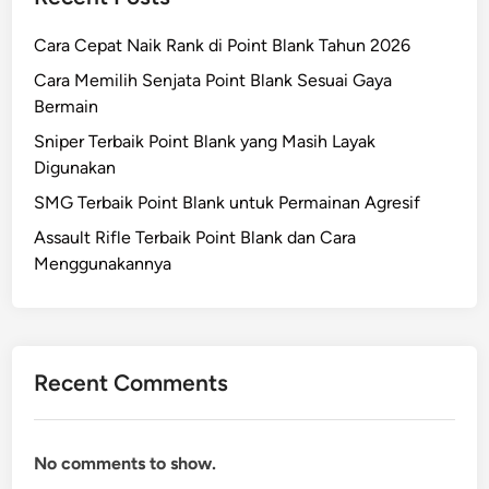
i
t
Cara Cepat Naik Rank di Point Blank Tahun 2026
a
s
Cara Memilih Senjata Point Blank Sesuai Gaya
G
Bermain
T
Sniper Terbaik Point Blank yang Masih Layak
A
Digunakan
P
SMG Terbaik Point Blank untuk Permainan Agresif
S
2
Assault Rifle Terbaik Point Blank dan Cara
T
Menggunakannya
e
r
b
a
Recent Comments
i
k
:
No comments to show.
K