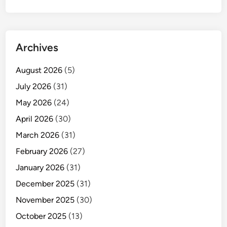
s
p
o
r
Archives
t
a
August 2026
(5)
s
i
July 2026
(31)
d
May 2026
(24)
a
April 2026
(30)
n
C
March 2026
(31)
a
February 2026
(27)
m
January 2026
(31)
p
i
December 2025
(31)
n
November 2025
(30)
g
October 2025
(13)
L