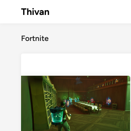
Skip
Thivan
to
content
Fortnite