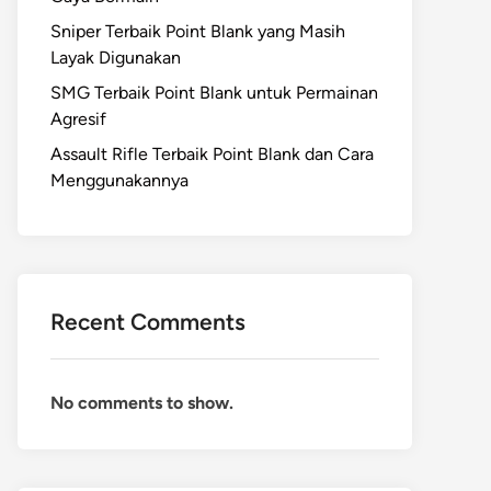
Sniper Terbaik Point Blank yang Masih
Layak Digunakan
SMG Terbaik Point Blank untuk Permainan
Agresif
Assault Rifle Terbaik Point Blank dan Cara
Menggunakannya
Recent Comments
No comments to show.