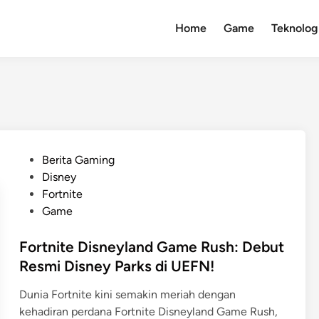
Home
Game
Teknolog
P
Berita Gaming
o
Disney
s
Fortnite
t
Game
e
d
Fortnite Disneyland Game Rush: Debut
i
Resmi Disney Parks di UEFN!
n
Dunia Fortnite kini semakin meriah dengan
kehadiran perdana Fortnite Disneyland Game Rush,