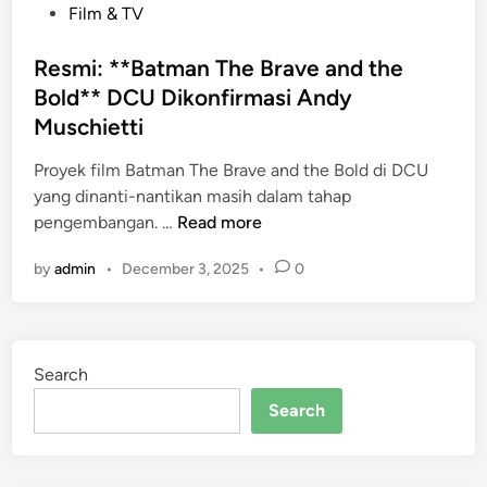
o
Film & TV
s
t
Resmi: **Batman The Brave and the
e
Bold** DCU Dikonfirmasi Andy
d
Muschietti
i
n
Proyek film Batman The Brave and the Bold di DCU
yang dinanti-nantikan masih dalam tahap
R
pengembangan. …
Read more
e
by
admin
•
December 3, 2025
•
0
s
m
i
:
Search
*
*
Search
B
a
t