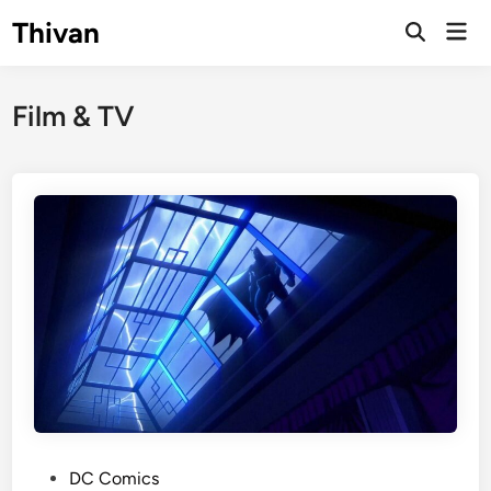
Skip
Thivan
Mai
to
Open
Men
Search
content
Film & TV
P
DC Comics