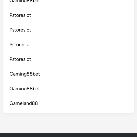
Gaming88bet
Pstoreslot
Pstoreslot
Pstoreslot
Pstoreslot
Gaming88bet
Gaming88bet
Gameland88