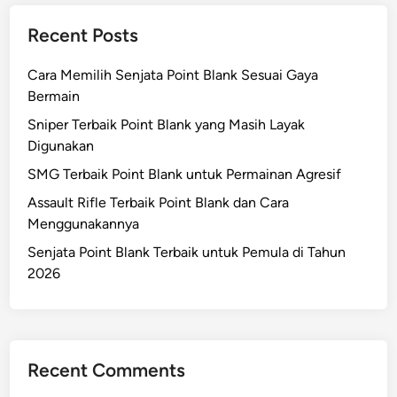
m
Recent Posts
a
n
Cara Memilih Senjata Point Blank Sesuai Gaya
T
Bermain
h
e
Sniper Terbaik Point Blank yang Masih Layak
B
Digunakan
r
SMG Terbaik Point Blank untuk Permainan Agresif
a
Assault Rifle Terbaik Point Blank dan Cara
v
Menggunakannya
e
a
Senjata Point Blank Terbaik untuk Pemula di Tahun
n
2026
d
t
h
e
Recent Comments
B