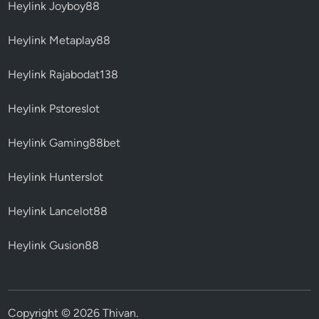
Heylink Joyboy88
Heylink Metaplay88
Heylink Rajabodat138
Heylink Pstoreslot
Heylink Gaming88bet
Heylink Hunterslot
Heylink Lancelot88
Heylink Gusion88
Copyright © 2026
Thivan
.