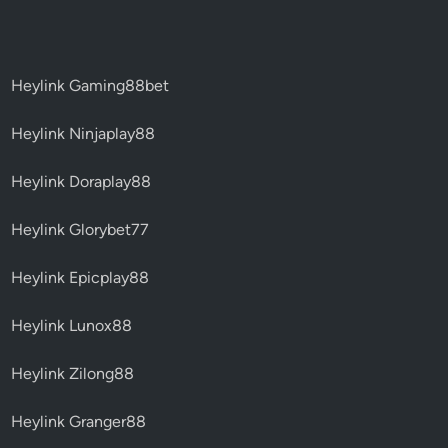
Heylink Gaming88bet
Heylink Ninjaplay88
Heylink Doraplay88
Heylink Glorybet77
Heylink Epicplay88
Heylink Lunox88
Heylink Zilong88
Heylink Granger88