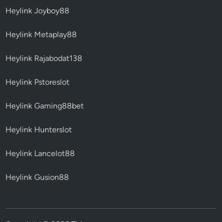
Heylink Joyboy88
Heylink Metaplay88
Heylink Rajabodat138
Heylink Pstoreslot
Heylink Gaming88bet
Heylink Hunterslot
Heylink Lancelot88
Heylink Gusion88