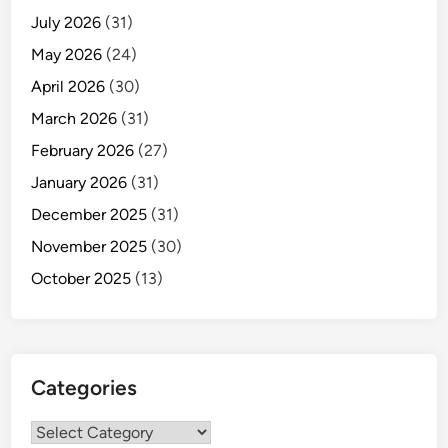
e
July 2026
(31)
k
May 2026
(24)
s
April 2026
(30)
i
k
March 2026
(31)
a
February 2026
(27)
n
January 2026
(31)
T
u
December 2025
(31)
r
November 2025
(30)
u
October 2025
(13)
n
,
T
e
t
Categories
a
p
Categories