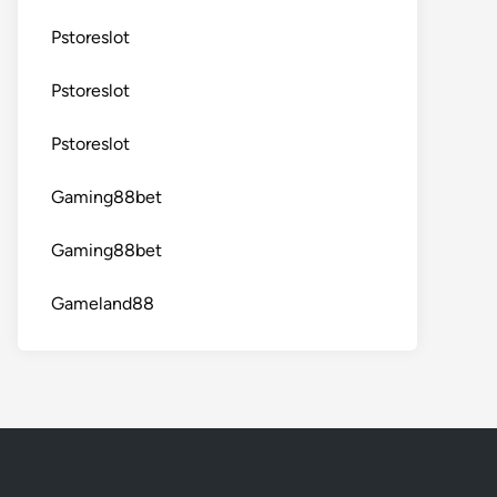
Pstoreslot
Pstoreslot
Pstoreslot
Gaming88bet
Gaming88bet
Gameland88