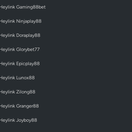
Heylink Gaming88bet
Heylink Ninjaplay88
Heylink Doraplay88
Heylink Glorybet77
Heylink Epicplay88
Heylink Lunox88
Heylink Zilong88
Heylink Granger88
Heylink Joyboy88