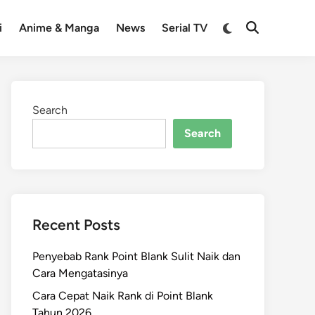
Switch
i
Anime & Manga
News
Serial TV
Open
to
Search
dark
mode
Search
Search
Recent Posts
Penyebab Rank Point Blank Sulit Naik dan
Cara Mengatasinya
Cara Cepat Naik Rank di Point Blank
Tahun 2026