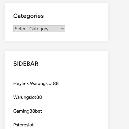
Categories
Categories
SIDEBAR
Heylink Warungslot88
Warungslot88
Gaming88bet
Pstoreslot