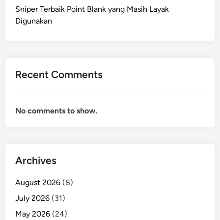
e
u
Sniper Terbaik Point Blank yang Masih Layak
F
r
e
Digunakan
i
u
l
r
n
V
e
g
R
k
T
Recent Comments
a
e
p
r
P
a
No comments to show.
e
n
k
c
a
a
n
m
Archives
I
,
n
D
August 2026
(8)
i
a
!
m
July 2026
(31)
p
May 2026
(24)