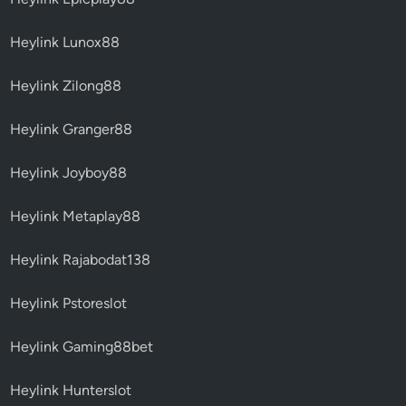
Heylink Lunox88
Heylink Zilong88
Heylink Granger88
Heylink Joyboy88
Heylink Metaplay88
Heylink Rajabodat138
Heylink Pstoreslot
Heylink Gaming88bet
Heylink Hunterslot