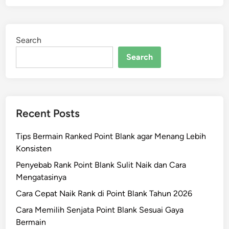
e
m
k
C
a
M
a
n
o
Search
p
A
b
c
r
i
Search
o
k
l
m
h
e
T
a
L
e
m
e
Recent Posts
r
S
g
b
h
e
Tips Bermain Ranked Point Blank agar Menang Lebih
a
a
n
Konsisten
r
d
d
u
o
Penyebab Rank Point Blank Sulit Naik dan Cara
s
A
w
Mengatasinya
&
k
:
F
Cara Cepat Naik Rank di Point Blank Tahun 2026
a
S
r
Cara Memilih Senjata Point Blank Sesuai Gaya
n
e
e
Bermain
T
k
e