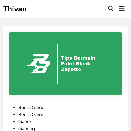
Skip
Thivan
Mai
to
Open
Men
Search
content
P
Berita Game
o
Berita Game
s
Game
t
Gaming