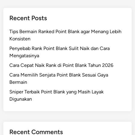
V
a
A
m
Recent Posts
L
e
O
n
Tips Bermain Ranked Point Blank agar Menang Lebih
R
n
Konsisten
A
y
N
a
Penyebab Rank Point Blank Sulit Naik dan Cara
T
Mengatasinya
T
Cara Cepat Naik Rank di Point Blank Tahun 2026
a
Cara Memilih Senjata Point Blank Sesuai Gaya
n
Bermain
p
a
Sniper Terbaik Point Blank yang Masih Layak
M
Digunakan
u
d
a
h
Recent Comments
F