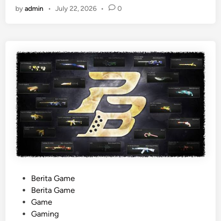
by
admin
•
July 22, 2026
•
0
C
p
o
a
m
n
p
W
e
a
t
k
i
t
t
u
i
y
v
a
e
n
V
g
A
T
L
e
O
p
P
Berita Game
R
a
o
Berita Game
A
t
s
Game
N
M
t
Gaming