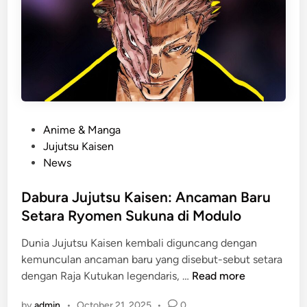
E
B
l
a
b
r
a
u
f
V
O
e
n
r
e
s
P
Anime & Manga
P
i
o
Jujutsu Kaisen
i
3
s
News
e
.
t
c
8
e
Dabura Jujutsu Kaisen: Ancaman Baru
e
R
d
Setara Ryomen Sukuna di Modulo
:
e
i
7
s
Dunia Jujutsu Kaisen kembali diguncang dengan
n
K
m
kemunculan ancaman baru yang disebut-sebut setara
D
e
i
dengan Raja Kutukan legendaris, …
Read more
a
k
D
by
admin
•
October 21, 2025
•
0