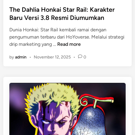
c
A
t
h
R
e
The Dahlia Honkai Star Rail: Karakter
O
2
d
Baru Versi 3.8 Resmi Diumumkan
n
0
i
l
2
Dunia Honkai: Star Rail kembali ramai dengan
n
i
5
pengumuman terbaru dari HoYoverse. Melalui strategi
T
n
drip marketing yang …
Read more
h
e
by
admin
•
November 12, 2025
•
0
e
:
D
G
a
a
h
m
l
e
i
C
a
u
H
b
o
e
n
F
k
a