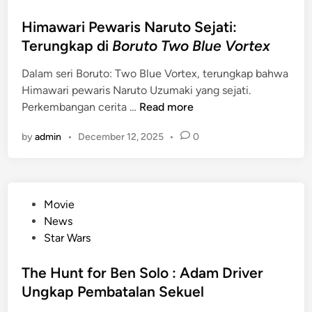
o
s
Himawari Pewaris Naruto Sejati:
t
Terungkap di
Boruto Two Blue Vortex
e
Dalam seri Boruto: Two Blue Vortex, terungkap bahwa
d
Himawari pewaris Naruto Uzumaki yang sejati.
i
H
Perkembangan cerita …
Read more
n
i
by
admin
•
December 12, 2025
•
0
m
a
w
a
P
Movie
r
o
News
i
s
Star Wars
P
t
e
e
The Hunt for Ben Solo : Adam Driver
w
d
Ungkap Pembatalan Sekuel
a
i
r