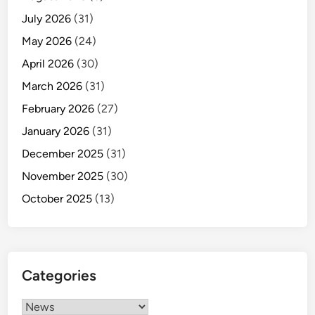
m
July 2026
(31)
e
May 2026
(24)
n
S
April 2026
(30)
u
March 2026
(31)
k
February 2026
(27)
u
n
January 2026
(31)
a
December 2025
(31)
d
November 2025
(30)
i
M
October 2025
(13)
o
d
u
l
Categories
o
Categories