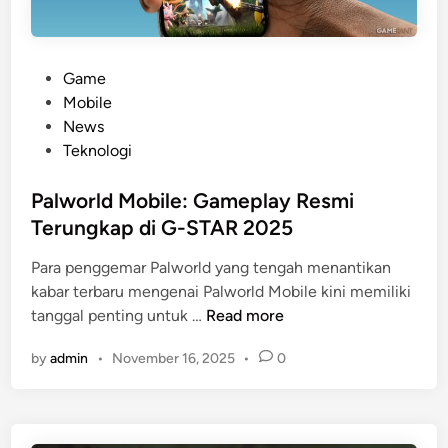
t
:
a
2
s
K
y
P
Game
a
I
o
Mobile
r
I
s
News
t
:
t
Teknologi
u
I
e
O
n
d
Palworld Mobile: Gameplay Resmi
P
s
i
Terungkap di G-STAR 2025
C
p
n
o
i
Para penggemar Palworld yang tengah menantikan
m
r
kabar terbaru mengenai Palworld Mobile kini memiliki
m
P
a
tanggal penting untuk …
Read more
a
a
s
n
by
admin
•
November 16, 2025
•
0
l
i
d
w
K
e
o
a
r
r
r
T