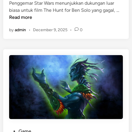
Penggemar Star Wars menunjukkan dukungan luar
n
i
T
biasa untuk film The Hunt for Ben Solo yang gagal, …
s
h
Read more
N
e
a
by
admin
•
December 9, 2025
•
0
H
r
u
u
n
t
t
o
f
S
o
e
r
j
B
a
e
t
n
i
S
:
o
T
l
e
o
r
:
P
Game