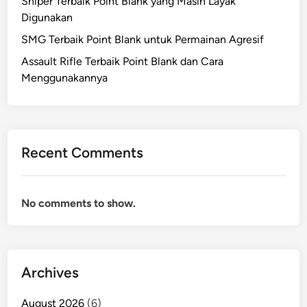
Sniper Terbaik Point Blank yang Masih Layak
n
u
Digunakan
c
n
SMG Terbaik Point Blank untuk Permainan Agresif
a
g
m
k
Assault Rifle Terbaik Point Blank dan Cara
a
a
Menggunakannya
n
p
B
!
a
r
Recent Comments
u
S
e
No comments to show.
t
a
r
a
R
Archives
y
o
August 2026
(6)