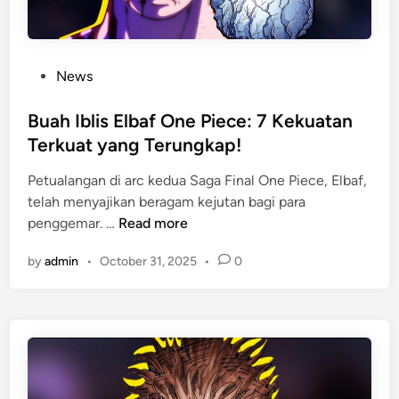
a
v
i
o
S
r
t
i
P
News
a
t
o
r
T
s
Buah Iblis Elbaf One Piece: 7 Kekuatan
R
i
t
Terkuat yang Terungkap!
a
b
e
i
a
Petualangan di arc kedua Saga Final One Piece, Elbaf,
d
l
H
telah menyajikan beragam kejutan bagi para
i
B
:
a
penggemar. …
Read more
n
u
K
l
by
admin
•
October 31, 2025
•
0
a
a
l
h
r
o
I
a
w
b
k
e
l
t
e
i
e
n
s
r
!