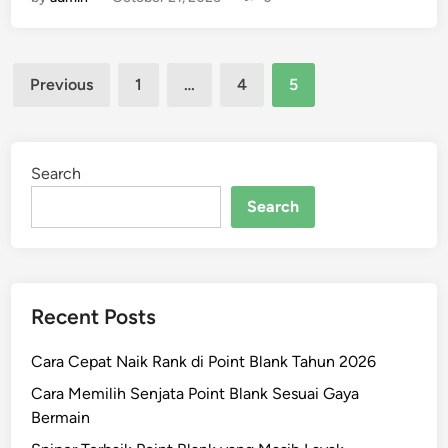
b
u
i
u
a
u
r
t
m
Posts
a
a
u
Previous
1
…
4
5
J
n
m
pagination
u
T
k
j
e
a
u
r
n
Search
t
k
Search
s
u
u
a
K
t
a
y
Recent Posts
i
a
s
n
Cara Cepat Naik Rank di Point Blank Tahun 2026
e
g
n
T
Cara Memilih Senjata Point Blank Sesuai Gaya
:
e
Bermain
A
r