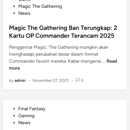
u
A
o
Magic The Gathering
n
d
s
News
g
a
t
k
m
e
Magic The Gathering Ban Terungkap: 2
a
D
d
Kartu OP Commander Terancam 2025
p
r
i
d
i
Penggemar Magic: The Gathering mungkin akan
n
i
v
menghadapi perubahan besar dalam format
<
M
e
Commander favorit mereka. Kabar mengenai …
Read
e
a
r
more
m
g
U
>
by
admin
•
November 27, 2025
•
0
i
n
B
c
g
o
T
k
r
h
a
u
P
Final Fantasy
e
p
t
o
Gaming
G
P
o
s
News
a
e
T
t